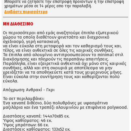
Μπορείτε να ζητήσετε την επιστροφή προϊόντων ή την επιστροφή
χρημάτων μέσα σε 14 μέρες απο την παραλαβή.
Διαβάστε περισσότερα
ΜΗ ΔΙΑΘΈΣΙΜΟ
Οι περισσότεροι από εμάς αναζητούμε έπιπλα εξωτερικού
χώρου τα οποία διαθέτουν φινετσάτο και διαχρονικό
σχεδιασμό, γερή κατασκευή,
να είναι εύκολα στη μεταφορά και τον καθαρισμό τους και,
τέλος, να είναι ανθεκτικά σε όλες τις καιρικές συνθήκες.
Τα έπιπλα από αλουμίνιο αντιπροσωπεύουν το minimal στιλ
διακόσμησης και πληρούν τις παραπάνω απαιτήσεις.
Παράλληλα, είναι εξαιρετικά ανθεκτικά όχι μόνο στις καιρικές
συνθήκες, αλλά και στη σκουριά με αποτέλεσμα να μην
χρειάζεται να τα αποθηκεύετε κατά τους χειμερινούς μήνες.
Είναι εύκολα στην συντήρηση τους και καθαρίζονται πολύ
εύκολα.
Απόχρωση: Ανθρακί - Γκρι
Το σετ περιλαμβάνει:
Ένα καναπέ διθέσιο, δύο πολυθρόνες με υφασμάτινα
μαξιλάρια και ένα τραπέζι αλουμινίου με επιφάνεια polywood.
Διαστάσεις καναπέ: 144x70x85 εκ.
Ύψος καθίσματος: 46 εκ.
Ύψος μπράτσων: 66 εκ.
Διαστάσεις καθίσματος: 133x52 εκ.