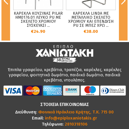
ΚΑΡΕΚΛΑ ΚΟΥΖΙΝΑΣ PILAR
ΚΑΡΕΚΛΑ LINDA ΜΕ
Κρ
ΝΗ
HM0176.01 ΛΕΥΚΟ PU ΜΕ
ΜΕΤΑΛΛΙΚΟ ΣΚΕΛΕΤΟ
Μαύρ
ΣΚΕΛΕΤΟ ΧΡΩΜΙΟΥ
ΧΡΩΜΙΟΥ ΚΑΙ ΕΠΕΝΔΥΣΗ
ΣΥΣΚΕΥΑΣΙ ...
PU ΣΕ ΜΠΕΖ ΧΡΩ ...
€24.90
€38.00
Έπιπλα γραφείου, κρεβάτια, τραπέζια, καρέκλες, καρέκλες
γραφείου, φοιτητικό δωμάτιο, παιδικό δωμάτιο, παιδικά
κρεβάτια, ντουλάπες.
ΣΤΟΙΧΕΙΑ ΕΠΙΚΟΙΝΩΝΙΑΣ
Διεύθυνση:
Φοινικιά Ηράκλειο Κρήτης, Τ.Κ. 715 00
Email:
info@epiploxaniotakis.gr
Τηλέφωνα:
2810318106