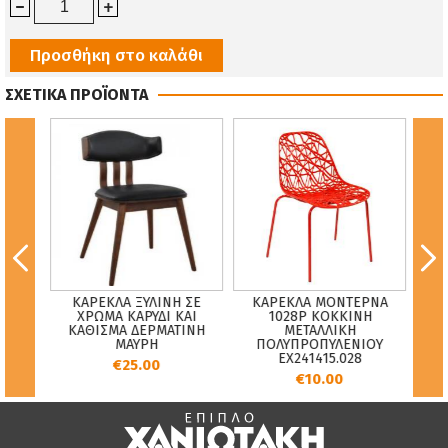
Προσθήκη στο καλάθι
ΣΧΕΤΙΚΑ ΠΡΟΪΟΝΤΑ
TRIN
ΚΑΡΕΚΛΑ ΞΥΛΙΝΗ ΣΕ
ΚΑΡΕΚΛΑ ΜΟΝΤΕΡΝΑ
ΠΟΛ
ΟΥ
ΧΡΩΜΑ ΚΑΡΥΔΙ ΚΑΙ
1028P ΚΟΚΚΙΝΗ
Χ
 ΜΕ
ΚΑΘΙΣΜΑ ΔΕΡΜΑΤΙΝΗ
ΜΕΤΑΛΛΙΚΗ
 ...
ΜΑΥΡΗ
ΠΟΛΥΠΡΟΠΥΛΕΝΙΟΥ
EX241415.028
€25.00
€10.00