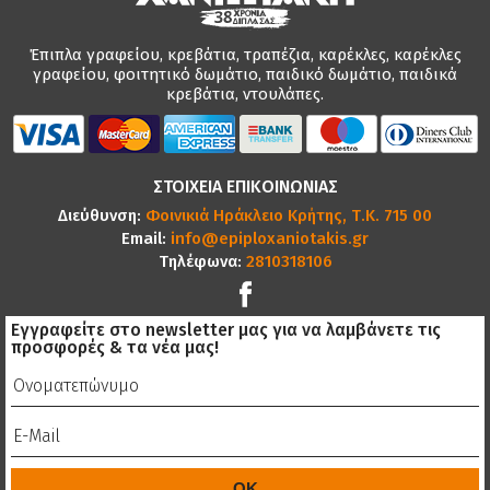
Έπιπλα γραφείου, κρεβάτια, τραπέζια, καρέκλες, καρέκλες
γραφείου, φοιτητικό δωμάτιο, παιδικό δωμάτιο, παιδικά
κρεβάτια, ντουλάπες.
ΣΤΟΙΧΕΙΑ ΕΠΙΚΟΙΝΩΝΙΑΣ
Διεύθυνση:
Φοινικιά Ηράκλειο Κρήτης, Τ.Κ. 715 00
Email:
info@epiploxaniotakis.gr
Τηλέφωνα:
2810318106
Εγγραφείτε στο newsletter μας για να λαμβάνετε τις
προσφορές & τα νέα μας!