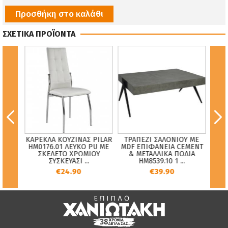
Προσθήκη στο καλάθι
ΣΧΕΤΙΚΑ ΠΡΟΪΟΝΤΑ
ΚΑΡΕΚΛΑ ΚΟΥΖΙΝΑΣ PILAR
ΤΡΑΠΕΖΙ ΣΑΛΟΝΙΟΥ ΜΕ
ΚΑ
ης
HM0176.01 ΛΕΥΚΟ PU ΜΕ
MDF ΕΠΙΦΑΝΕΙΑ CEMENT
7
ΣΚΕΛΕΤΟ ΧΡΩΜΙΟΥ
& ΜΕΤΑΛΛΙΚΑ ΠΟΔΙΑ
ΠΟ
ΣΥΣΚΕΥΑΣΙ ...
HM8539.10 1 ...
ΣΚ
€24.90
€39.90