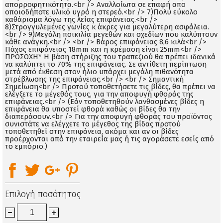
απορροφητικότητα.<br /> Αναλλοίωτα σε επαφή απο
οποιοδήποτε υλικό υγρό η στερεό.<br /> 7)Πολύ εύκολο
καθάρισμα λόγω της λείας επιφάνειας.<br />
8)Στρογγυλεμένες γωνίες κ άκρες για μεγαλύτερη ασφάλεια.
<br /> 9)Μεγάλη ποικιλία μεγεθών και σχεδίων που καλύπτουν
κάθε ανάγκη.<br /> <br /> Βάρος επιφάνειας 8,6 κιλά<br />
Πάχος επιφάνειας 18mm και η κρέμαση είναι 25mm<br />
ΠΡΟΣΟΧΗ* Η βάση στήριξης του τραπεζιού θα πρέπει ιδανικά
να καλύπτει το 70% της επιφάνειας. Σε αντίθετη περίπτωση
μετά από έκθεση στον ήλιο υπάρχει μεγάλη πιθανότητα
στρέβλωσης της επιφάνειας.<br /> <br /> Σημαντική
Σημείωση<br /> Προτού τοποθετήσετε τις βίδες, θα πρέπει να
ελέγξετε το μέγεθός τους, για την αποφυγή φθοράς της
επιφάνειας.<br /> (Εάν τοποθετηθούν λανθασμένες βίδες η
επιφάνεια θα υποστεί φθορά καθώς οι βίδες θα την
διαπεράσουν.<br /> Για την αποφυγή φθοράς του προϊόντος
συνιστάτε να ελέγχετε το μέγεθος της βίδας προτού
τοποθετηθεί στην επιφάνεια, ακόμα και αν οι βίδες
προέρχονται από την εταιρεία μας ή τις αγοράσετε εσείς από
το εμπόριο.)
Επιλογή ποσότητας