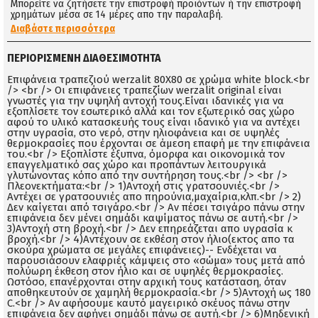
Μπορείτε να ζητήσετε την επιστροφή προϊόντων ή την επιστροφή
χρημάτων μέσα σε 14 μέρες απο την παραλαβή.
Διαβάστε περισσότερα
ΠΕΡΙΟΡΙΣΜΈΝΗ ΔΙΑΘΕΣΙΜΌΤΗΤΑ
Επιφάνεια τραπεζιού werzalit 80X80 σε χρώμα white block.<br
/> <br /> Οι επιφάνειες τραπεζίων werzalit original είναι
γνωστές για την υψηλή αντοχή τους.Είναι ιδανικές για να
εξοπλίσετε τον εσωτερικό αλλά και τον εξωτερικό σας χώρο
αφού το υλικό κατασκευής τους είναι ιδανικό για να αντέχει
στην υγρασία, στο νερό, στην ηλιοφάνεια και σε υψηλές
θερμοκρασίες που έρχονται σε άμεση επαφή με την επιφάνεια
του.<br /> Εξοπλίστε έξυπνα, όμορφα και οικονομικά τον
επαγγελματικό σας χώρο και προπάντων λειτουργικά
γλυτώνοντας κόπο από την συντήρηση τους.<br /> <br />
Πλεονεκτήματα:<br /> 1)Αντοχή στις γρατσουνιές.<br />
Αντέχει σε γρατσουνιές απο πηρούνια,μαχαίρια,κλπ.<br /> 2)
Δεν καίγεται από τσιγάρο.<br /> Αν πέσει τσιγάρο πάνω στην
επιφάνεια δεν μένει σημάδι καψίματος πάνω σε αυτή.<br />
3)Αντοχή στη βροχή.<br /> Δεν επηρεάζεται απο υγρασία κ
βροχή.<br /> 4)Αντέχουν σε εκθέση στον ήλιο(εκτος απο τα
σκούρα χρώματα σε μεγάλες επιφάνειες)-- Ενδέχεται να
παρουσιάσουν ελαφριές κάμψεις στο «σώμα» τους μετά από
πολύωρη έκθεση στον ήλιο και σε υψηλές θερμοκρασίες.
Ωστόσο, επανέρχονται στην αρχική τους κατάσταση, όταν
αποθηκευτούν σε χαμηλή θερμοκρασία.<br /> 5)Αντοχή ως 180
C.<br /> Αν αφήσουμε καυτό μαγειρικό σκέυος πάνω στην
επιφάνεια δεν αφήνει σημάδι πάνω σε αυτή.<br /> 6)Μηδενική