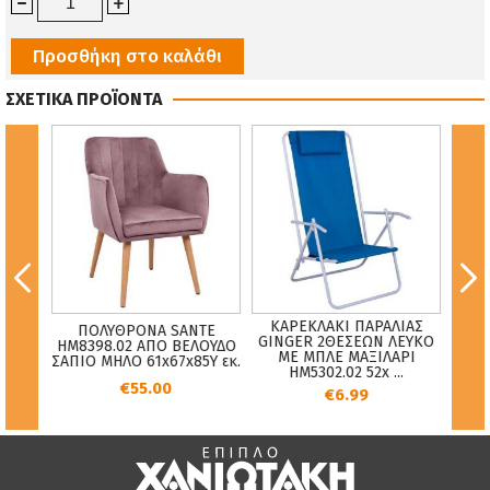
Προσθήκη στο καλάθι
ΣΧΕΤΙΚΑ ΠΡΟΪΟΝΤΑ
CRA
ΚΑΡΕΚΛΑΚΙ ΠΑΡΑΛΙΑΣ
ΠΟΛΥΘΡΟΝΑ SANTE
ΟΥ
GINGER 2ΘΕΣΕΩΝ ΛΕΥΚΟ
ΠΟΛΥ
HM8398.02 ΑΠΟ ΒΕΛΟΥΔΟ
Α
ΜΕ ΜΠΛΕ ΜΑΞΙΛΑΡΙ
ΣΑΠΙΟ ΜΗΛΟ 61x67x85Υ εκ.
31 ...
HM5302.02 52x ...
€55.00
€6.99