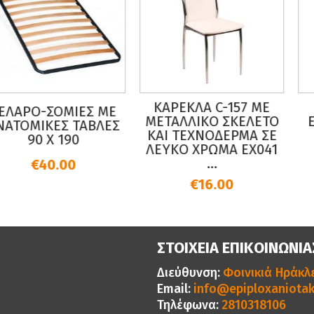
ΚΑΡΕΚΛΑ C-157 ΜΕ
Π
ΡΟ-ΣΟΜΙΕΣ ΜΕ
ΜΕΤΑΛΛΙΚΟ ΣΚΕΛΕΤΟ
ΕΞΩΤ
ΜIΚΕΣ ΤΑΒΛΕΣ
KAI TΕΧΝΟΔΕΡΜΑ ΣΕ
90 X 190
ΛΕΥΚΟ ΧΡΩΜΑ EX041
Ε
...
€40.00
€16.00
ΣΤΟΙΧΕΙΑ ΕΠΙΚΟΙΝΩΝΙΑ
Διεύθυνση:
Φοινικιά Ηράκλε
Email:
info@epiploxaniotak
Τηλέφωνα:
2810318106