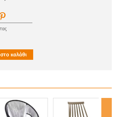
τας
στο καλάθι