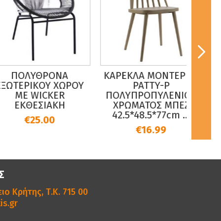
ΟΛΥΘΡΟΝΑ
ΚΑΡΕΚΛΑ ΜΟΝΤΕΡΝΑ
ΣΚΑΜ
ΕΡΙΚΟΥ ΧΩΡΟΥ
PATTY-P
PP Π
ΜΕ WICKER
ΠΟΛΥΠΡΟΠΥΛΕΝΙΟΥ
ΒΑΣ
ΚΘΕΣΙΑΚΗ
ΧΡΩΜΑΤΟΣ ΜΠΕΖ
ΑΜΟΡ
42.5*48.5*77cm ...
€25.00
€16.99
Σ
ιο Κρήτης, Τ.Κ. 715 00
is.gr