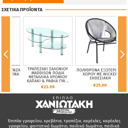
ΣΧΕΤΙΚΑ ΠΡΟΪΟΝΤΑ
ΤΡΑΠΕΖΑΚΙ ΣΑΛΟΝΙΟΥ
 FORENZA
ΠΟΛΥΘΡΟΝΑ ΕΞΩΤΕΡΙΚΟΥ
MADDISON ΠΟΔΙΑ
Η ΠΑΤΙΝΑ
ΧΩΡΟΥ ΜΕ WICKER
ΜΕΤΑΛΛΙΚΑ ΧΡΩΜΙΟΥ
Α
ΕΚΘΕΣΙΑΚΗ
ΚΑΠΑΚΙ & ΡΑΦΙΑ ΓΥΑ ...
€25.00
€23.99
Έπιπλα γραφείου, κρεβάτια, τραπέζια, καρέκλες, καρέκλες
γραφείου, φοιτητικό δωμάτιο, παιδικό δωμάτιο, παιδικά