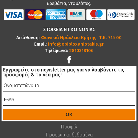
κρεβάτια, ντουλάπες.
ΣΤΟΙΧΕΙΑ ΕΠΙΚΟΙΝΩΝΙΑΣ
Διεύθυνση:
Φοινικιά Ηράκλειο Κρήτης, Τ.Κ. 715 00
Email:
info@epiploxaniotakis.gr
Τηλέφωνα:
2810318106
Εγγραφείτε στο newsletter μας για να λαμβάνετε τις
προσφορές & τα νέα μας!
Προφίλ
Προσωπικά δεδομένα